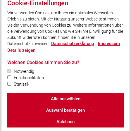
Cookie-Einstellungen
Jugendfeuerwehr
Wir verwenden Cookies, um Ihnen ein optimales Webseiten-
Einsätze
Erlebnis zu bieten. Mit der Nutzung unserer Webseite stimmen
Kontakt
Sie der Verwendung von Cookies zu. Weitere Informationen über
die Verwendung von Cookies und wie Sie Ihre Einwilligung für die
Zukunft widerrufen können, finden Sie in unseren
Social Media
Datenschutzerklärung
Impressum
Datenschutzhinweisen.
Details zeigen
Auch unterwegs immer auf dem Laufenden bleiben?
Bleiben Sie mit uns in Kontakt und vernetzen Sie sich
Welchen Cookies stimmen Sie zu?
mit uns!
Notwendig
Funktionalitäten
Statistik
© 2026 Freiwillige Feuerwehr Egersdorf-Wachendorf
Alle auswählen
e.V.
Auswahl bestätigen
Impressum
|
Datenschutz
|
Cookie-Einstellungen
Ablehnen