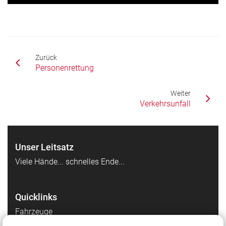
Zurück
Personenrettung
Weiter
Verkehrsunfall
Unser Leitsatz
Viele Hände... schnelles Ende...
Quicklinks
Fahrzeuge
Kinderfeuerwehr