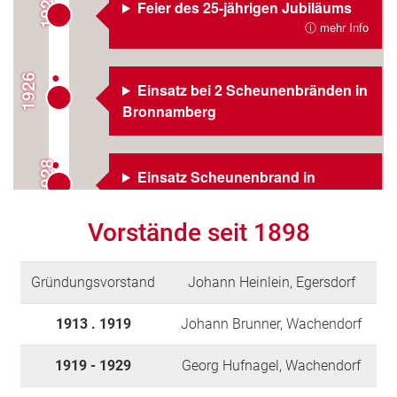
1925
Feier des 25-jährigen Jubiläums
ⓘ mehr Info
1926
Einsatz bei 2 Scheunenbränden in
Bronnamberg
1928
Einsatz Scheunenbrand in
Wachendorf
Vorstände seit 1898
939
Gründungsvorstand
Johann Heinlein, Egersdorf
1940
1913 . 1919
Johann Brunner, Wachendorf
1919 - 1929
Georg Hufnagel, Wachendorf