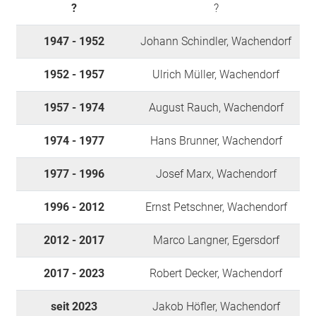
947
?
?
1947 - 1952
Johann Schindler, Wachendorf
1948
1952 - 1957
Ulrich Müller, Wachendorf
1957 - 1974
August Rauch, Wachendorf
949
1974 - 1977
Hans Brunner, Wachendorf
1977 - 1996
Josef Marx, Wachendorf
1950
1996 - 2012
Ernst Petschner, Wachendorf
2012 - 2017
Marco Langner, Egersdorf
2017 - 2023
Robert Decker, Wachendorf
950
seit 2023
Jakob Höfler, Wachendorf