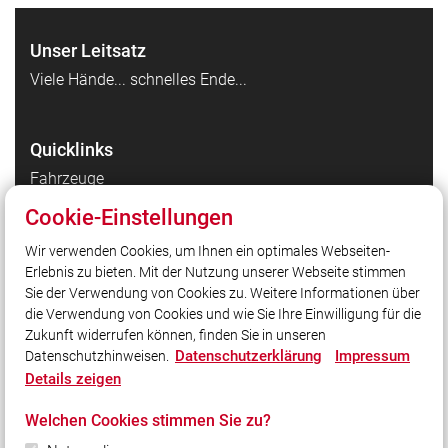
Unser Leitsatz
965
Viele Hände... schnelles Ende...
Quicklinks
Fahrzeuge
1966
Kinderfeuerwehr
Cookie-Einstellungen
Jugendfeuerwehr
Wir verwenden Cookies, um Ihnen ein optimales Webseiten-
Einsätze
Erlebnis zu bieten. Mit der Nutzung unserer Webseite stimmen
967
Kontakt
Sie der Verwendung von Cookies zu. Weitere Informationen über
die Verwendung von Cookies und wie Sie Ihre Einwilligung für die
Zukunft widerrufen können, finden Sie in unseren
Social Media
Datenschutzerklärung
Impressum
Datenschutzhinweisen.
Details zeigen
Auch unterwegs immer auf dem Laufenden bleiben?
1972
Bleiben Sie mit uns in Kontakt und vernetzen Sie sich
Welchen Cookies stimmen Sie zu?
mit uns!