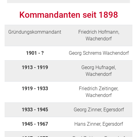
Kommandanten seit 1898
1952
Gründungskommandant
Friedrich Hofmann,
Wachendorf
955
1901 - ?
Georg Schrems Wachendorf
1913 - 1919
Georg Hufnagel,
Wachendorf
1956
1919 - 1933
Friedrich Zeitinger,
Wachendorf
1933 - 1945
Georg Zinner, Egersdorf
956
1945 - 1967
Hans Zinner, Egersdorf