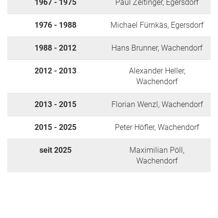
1967 - 1975
Paul Zeitinger, Egersdorf
1957
1976 - 1988
Michael Fürnkäs, Egersdorf
1988 - 2012
Hans Brunner, Wachendorf
961
2012 - 2013
Alexander Heller,
Wachendorf
2013 - 2015
Florian Wenzl, Wachendorf
1961
2015 - 2025
Peter Höfler, Wachendorf
seit 2025
Maximilian Pöll,
962
Wachendorf
1964